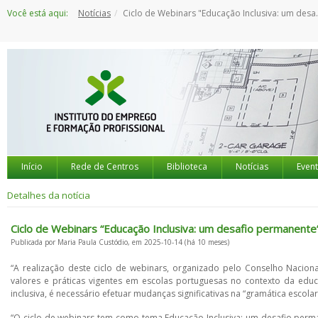
Saltar
Você está aqui:
Notícias
Ciclo de Webinars "Educação Inclusiva: um desafio permanente"
para
o
conteúdo
Início
Rede de Centros
Biblioteca
Notícias
Even
Detalhes da notícia
Ciclo de Webinars “Educação Inclusiva: um desafio permanente
Publicada por Maria Paula Custódio, em 2025-10-14 (há 10 meses)
“A realização deste ciclo de webinars, organizado pelo Conselho Nacio
valores e práticas vigentes em escolas portuguesas no contexto da edu
inclusiva, é necessário efetuar mudanças significativas na “gramática escolar
“O ciclo de webinars tem como tema Educação Inclusiva: um desafio perman