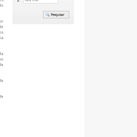
A
do
or
de
os
ia
da
ho
de
de
de