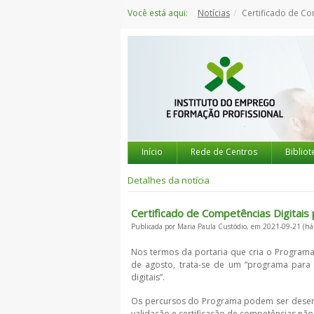
Saltar
Você está aqui:
Notícias
Certificado de Com
para
o
conteúdo
Início
Rede de Centros
Bibliot
Detalhes da notícia
Certificado de Competências Digitais 
Publicada por Maria Paula Custódio, em 2021-09-21 (há
Nos termos da portaria que cria o Programa 
de agosto, trata-se de um “programa para 
digitais”.
Os percursos do Programa podem ser desenv
validação e certificação de competências n