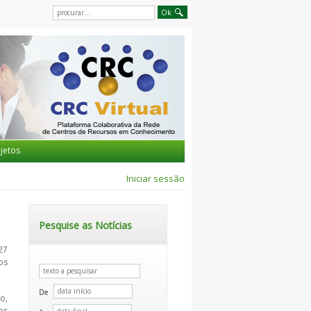
jetos
Iniciar sessão
Pesquise as Notícias
27
os
De
o,
os