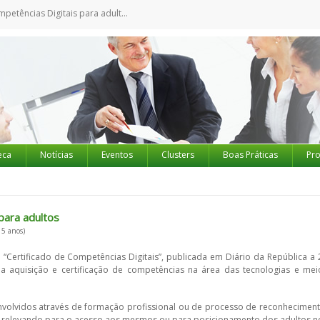
petências Digitais para adultos
eca
Notícias
Eventos
Clusters
Boas Práticas
Pro
para adultos
 5 anos)
“Certificado de Competências Digitais”, publicada em Diário da República a 
a aquisição e certificação de competências na área das tecnologias e mei
olvidos através de formação profissional ou de processo de reconheciment
ão relevando para o acesso aos mesmos ou para posicionamento dos adultos n