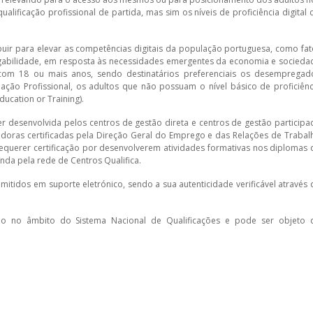
ualificação profissional de partida, mas sim os níveis de proficiência digital 
uir para elevar as competências digitais da população portuguesa, como fat
gabilidade, em resposta às necessidades emergentes da economia e socieda
s com 18 ou mais anos, sendo destinatários preferenciais os desempregad
ação Profissional, os adultos que não possuam o nível básico de proficiênc
ducation or Training).
desenvolvida pelos centros de gestão direta e centros de gestão participa
adoras certificadas pela Direção Geral do Emprego e das Relações de Trabal
equerer certificação por desenvolverem atividades formativas nos diplomas 
nda pela rede de Centros Qualifica.
emitidos em suporte eletrónico, sendo a sua autenticidade verificável através 
ção no âmbito do Sistema Nacional de Qualificações e pode ser objeto 