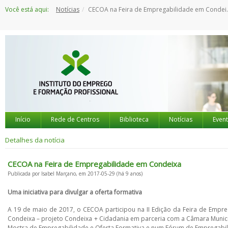
Saltar
Você está aqui:
Notícias
CECOA na Feira de Empregabilidade em Condeixa
para
o
conteúdo
Início
Rede de Centros
Biblioteca
Notícias
Even
Detalhes da notícia
CECOA na Feira de Empregabilidade em Condeixa
Publicada por Isabel Marçano, em 2017-05-29 (há 9 anos)
Uma iniciativa para divulgar a oferta formativa
A 19 de maio de 2017, o CECOA participou na II Edição da Feira de Empre
Condeixa – projeto Condeixa + Cidadania em parceria com a Câmara Munici
Mostra de Empregabilidade e Oferta Formativa e num Fórum de Empregabili