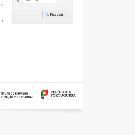
A
) e
 a