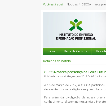
Saltar
Você está aqui:
Notícias
CECOA marca presença na
para
o
conteúdo
Início
Rede de Centros
Bibliot
Detalhes da notícia
CECOA marca presença na Feira Futur
Publicada por Isabel Marçano, em 2017-04-03 (há 9 anos
A 16 de março de 2017, o CECOA participou 
do evento foi a «era digital» enquanto fator 
Para além da divulgação da nossa oferta 
conhecimento, disseminámos ainda o Projeto 