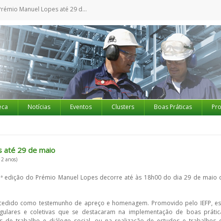
mio Manuel Lopes até 29 de maio
eca
Notícias
Eventos
Clusters
Boas Práticas
Pro
s até 29 de maio
 2 anos)
.ª edição do Prémio Manuel Lopes decorre até às 18h00 do dia 29 de maio 
oncedido como testemunho de apreço e homenagem. Promovido pelo IEFP, es
ngulares e coletivas que se destacaram na implementação de boas prátic
 de trabalho e diálogo social, ou na realização de estudos e trabalhos 