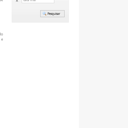
A
do
 e