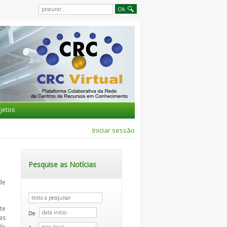
jetos
Iniciar sessão
Pesquise as Notícias
de
te
De
as
de