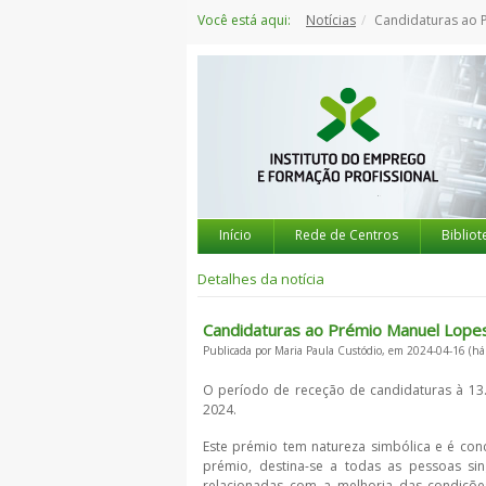
Saltar
Você está aqui:
Notícias
Candidaturas ao Pré
para
o
conteúdo
Início
Rede de Centros
Bibliot
Detalhes da notícia
Candidaturas ao Prémio Manuel Lope
Publicada por Maria Paula Custódio, em 2024-04-16 (há
O período de receção de candidaturas à 13
2024.
Este prémio tem natureza simbólica e é c
prémio, destina-se a todas as pessoas si
relacionadas com a melhoria das condições