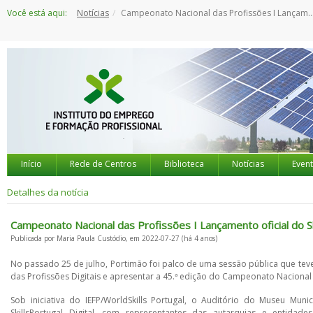
Saltar
Você está aqui:
Notícias
Campeonato Nacional das Profissões I Lançamento oficial do SkillsPortimão 2023
para
o
conteúdo
Início
Rede de Centros
Biblioteca
Notícias
Even
Detalhes da notícia
Campeonato Nacional das Profissões I Lançamento oficial do S
Publicada por Maria Paula Custódio, em 2022-07-27 (há 4 anos)
No passado 25 de julho, Portimão foi palco de uma sessão pública que te
das Profissões Digitais e apresentar a 45.ª edição do Campeonato Nacional
Sob iniciativa do IEFP/WorldSkills Portugal, o Auditório do Museu M
SkillsPortugal Digital, com representantes das autarquias e entida