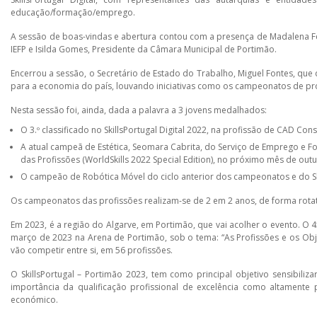
educação/formação/emprego.
A sessão de boas-vindas e abertura contou com a presença de Madalena Fe
IEFP e Isilda Gomes, Presidente da Câmara Municipal de Portimão.
Encerrou a sessão, o Secretário de Estado do Trabalho, Miguel Fontes, que 
para a economia do país, louvando iniciativas como os campeonatos de pro
Nesta sessão foi, ainda, dada a palavra a 3 jovens medalhados:
O 3.º classificado no SkillsPortugal Digital 2022, na profissão de CAD Cons
A atual campeã de Estética, Seomara Cabrita, do Serviço de Emprego e 
das Profissões (WorldSkills 2022 Special Edition), no próximo mês de outu
O campeão de Robótica Móvel do ciclo anterior dos campeonatos e do Skil
Os campeonatos das profissões realizam-se de 2 em 2 anos, de forma rotativ
Em 2023, é a região do Algarve, em Portimão, que vai acolher o evento. O 4
março de 2023 na Arena de Portimão, sob o tema: “As Profissões e os Obj
vão competir entre si, em 56 profissões.
O SkillsPortugal – Portimão 2023, tem como principal objetivo sensibili
importância da qualificação profissional de excelência como altamen
económico.