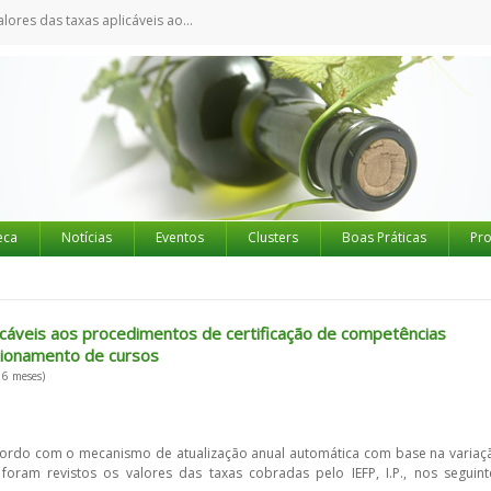
entos de certificação de competências pedagógicas e de autorização de funcionamento de cursos
eca
Notícias
Eventos
Clusters
Boas Práticas
Pro
licáveis aos procedimentos de certificação de competências
cionamento de cursos
 6 meses)
cordo com o mecanismo de atualização anual automática com base na variaç
oram revistos os valores das taxas cobradas pelo IEFP, I.P., nos seguint