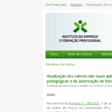
Saltar
Você está aqui:
Notícias
Atualização dos valores das taxas aplicáveis aos procedim
para
o
conteúdo
Início
Rede de Centros
Bibliot
Detalhes da notícia
Atualização dos valores das taxas ap
pedagógicas e de autorização de fun
Publicada por Maria Paula Custódio, em 2026-02-13 (há
AVISO
Nos termos da
Portaria n.º 282/2021
, e de a
do Índice de Preços no Consumidor (IPC), f