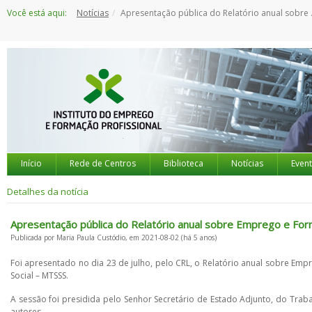
Saltar
Você está aqui:
Notícias
Apresentação pública do Relatório anual sobre Emprego e Formação Profissional, 2020
para
o
conteúdo
Início
Rede de Centros
Biblioteca
Notícias
Even
Detalhes da notícia
Apresentação pública do Relatório anual sobre Emprego e For
Publicada por Maria Paula Custódio, em 2021-08-02 (há 5 anos)
Foi apresentado no dia 23 de julho, pelo CRL, o Relatório anual sobre Em
Social – MTSSS.
A sessão foi presidida pelo Senhor Secretário de Estado Adjunto, do Trabal
autores.