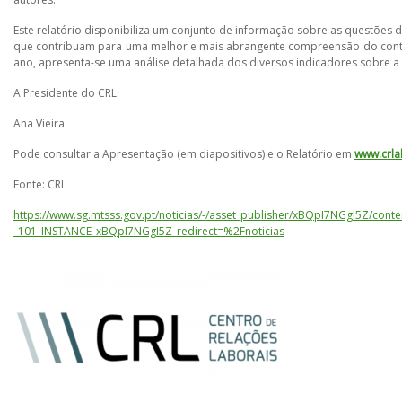
Este relatório disponibiliza um conjunto de informação sobre as questões
que contribuam para uma melhor e mais abrangente compreensão do contex
ano, apresenta-se uma análise detalhada dos diversos indicadores sobre a
A Presidente do CRL
Ana Vieira
Pode consultar a Apresentação (em diapositivos) e o Relatório em
www.crla
Fonte: CRL
https://www.sg.mtsss.gov.pt/noticias/-/asset_publisher/xBQpI7NGgI5Z/cont
_101_INSTANCE_xBQpI7NGgI5Z_redirect=%2Fnoticias