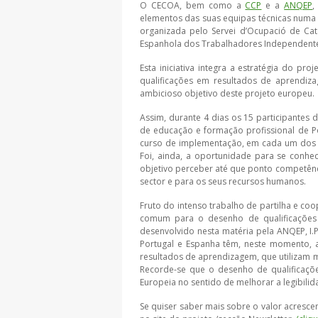
O CECOA, bem como a
CCP
e a
ANQEP
,
elementos das suas equipas técnicas numa
organizada pelo Servei d’Ocupació de Ca
Espanhola dos Trabalhadores Independent
Esta iniciativa integra a estratégia do 
qualificações em resultados de aprendi
ambicioso objetivo deste projeto europeu.
Assim, durante 4 dias os 15 participantes
de educação e formação profissional de P
curso de implementação, em cada um dos 
Foi, ainda, a oportunidade para se conhe
objetivo perceber até que ponto competênci
sector e para os seus recursos humanos.
Fruto do intenso trabalho de partilha e c
comum para o desenho de qualificações e
desenvolvido nesta matéria pela ANQEP, I.P
Portugal e Espanha têm, neste momento, a
resultados de aprendizagem, que utilizam m
Recorde-se que o desenho de qualificaç
Europeia no sentido de melhorar a legibilid
Se quiser saber mais sobre o valor acresce