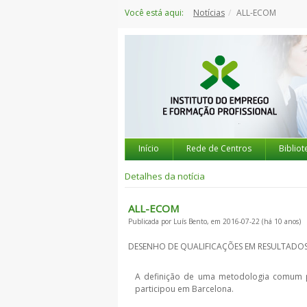
Saltar
Você está aqui:
Notícias
ALL-ECOM
para
o
conteúdo
Início
Rede de Centros
Bibliot
Detalhes da notícia
ALL-ECOM
Publicada por Luís Bento, em 2016-07-22 (há 10 anos)
DESENHO DE QUALIFICAÇÕES EM RESULTADO
A definição de uma metodologia comum p
participou em Barcelona.