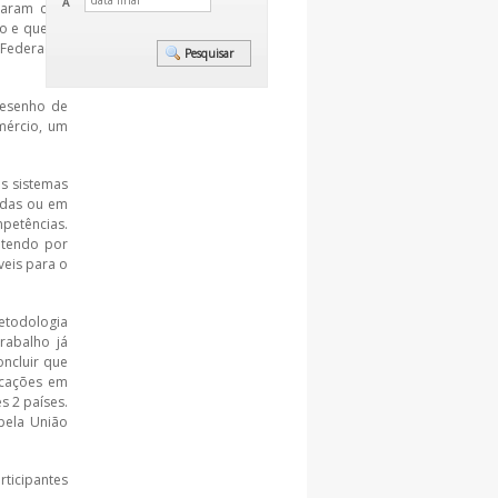
A
param com
 e que foi
 Federação
desenho de
mércio, um
os sistemas
adas ou em
petências.
 tendo por
veis para o
metodologia
rabalho já
oncluir que
icações em
s 2 países.
pela União
rticipantes