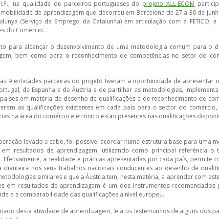
 I.P., na qualidade de parceiros portugueses do
projeto ALL-ECOM
partici
 mobilidade de aprendizagem que decorreu em Barcelona de 27 a 30 de junho
talunya (Serviço de Emprego da Catalunha) em articulação com a FETICO, a
es do Comércio.
projeto para alcançar o desenvolvimento de uma metodologia comum para o 
zagem, bem como para o reconhecimento de competências no setor do co
 das 9 entidades parceiras do projeto tiveram a oportunidade de apresentar 
ortugal, da Espanha e da Áustria e de partilhar as metodologias, implement
países em matéria de desenho de qualificações e de reconhecimento de com
cerem as qualificações existentes em cada país para o sector do comércio,
as na área do comércio eletrónico estão presentes nas qualificações disponí
ooperação levado a cabo, foi possível acordar numa estrutura base para uma 
m resultados de aprendizagem, utilizando como principal referência o t
. Efetivamente, a realidade e práticas apresentadas por cada país, permite c
 dianteira nos seus trabalhos nacionais conducentes ao desenho de qualif
etodologias similares e que a Áustria tem, nesta matéria, a aprender com este
ões em resultados de aprendizagem é um dos instrumentos recomendados 
ade e a comparabilidade das qualificações a nível europeu.
ntado desta atividade de aprendizagem, leia os testemunhos de alguns dos pa