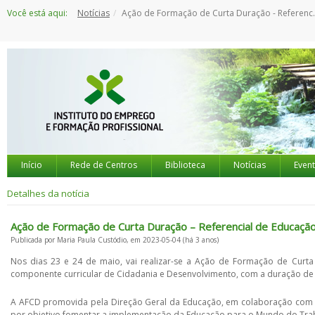
Saltar
Você está aqui:
Notícias
Ação de Formação de Curta Duração - Referencial de Educação para o Mundo do Trabalho - 23 e 24 maio
para
o
conteúdo
Início
Rede de Centros
Biblioteca
Notícias
Even
Detalhes da notícia
Ação de Formação de Curta Duração – Referencial de Educaçã
Publicada por Maria Paula Custódio, em 2023-05-04 (há 3 anos)
Nos dias 23 e 24 de maio, vai realizar-se a Ação de Formação de Curta
componente curricular de Cidadania e Desenvolvimento, com a duração de 
A AFCD promovida pela Direção Geral da Educação, em colaboração com a 
por objetivo fomentar a implementação da Educação para o Mundo do Tra