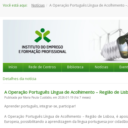
Saltar
Você está aqui:
Notícias
A Operação Português Língua de Acolhimento – Região de Lisboa promove a aprendizagem da língua portuguesa
para
o
conteúdo
Início
Rede de Centros
Biblioteca
Notícias
Even
Detalhes da notícia
A Operação Português Língua de Acolhimento – Região de Lis
Publicada por Maria Paula Custódio, em 2026-01-19 (há 7 meses)
Aprender português, integrar-se, participar!
A Operação Português Língua de Acolhimento – Região de Lisboa, é apoia
Europeia, possibilitando a aprendizagem da língua portuguesa por cidadãos 