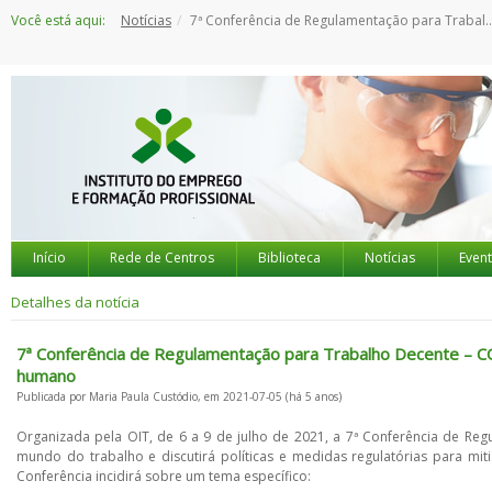
Saltar
Você está aqui:
Notícias
7ª Conferência de Regulamentação para Trabalho Decente - COVID-19 e o mundo do trabalho: Rumo a uma recuperação centrada no ser humano
para
o
conteúdo
Início
Rede de Centros
Biblioteca
Notícias
Even
Detalhes da notícia
7ª Conferência de Regulamentação para Trabalho Decente – C
humano
Publicada por Maria Paula Custódio, em 2021-07-05 (há 5 anos)
Organizada pela OIT, de 6 a 9 de julho de 2021, a 7ª Conferência de 
mundo do trabalho e discutirá políticas e medidas regulatórias para mit
Conferência incidirá sobre um tema específico: