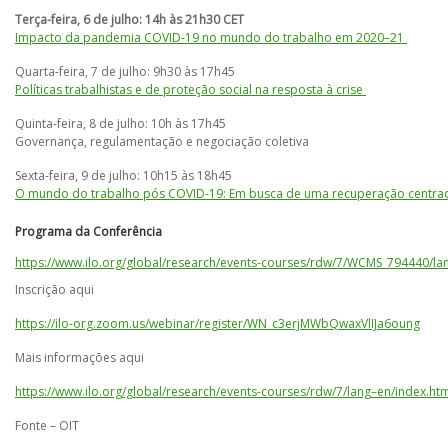
Terça-feira, 6 de julho: 14h às 21h30 CET
Impacto da pandemia COVID-19 no mundo do trabalho em 2020–21
Quarta-feira, 7 de julho: 9h30 às 17h45
Políticas trabalhistas e de proteção social na resposta à crise
Quinta-feira, 8 de julho: 10h às 17h45
Governança, regulamentação e negociação coletiva
Sexta-feira, 9 de julho: 10h15 às 18h45
O mundo do trabalho pós COVID-19: Em busca de uma recuperação centr
Programa da Conferência
https://www.ilo.org/global/research/events-courses/rdw/7/WCMS_794440/la
Inscrição aqui
https://ilo-org.zoom.us/webinar/register/WN_c3erjMWbQwaxVlIJa6oung
Mais informações aqui
https://www.ilo.org/global/research/events-courses/rdw/7/lang–en/index.ht
Fonte – OIT