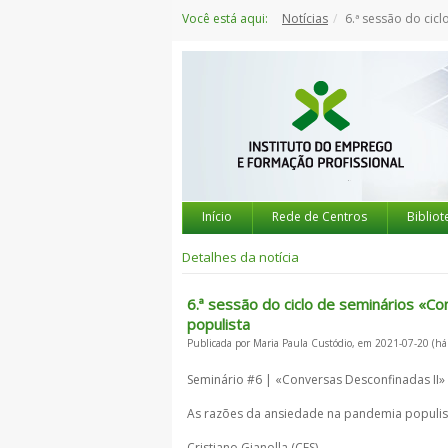
Saltar
Você está aqui:
Notícias
6.ª sessão do ciclo de seminários «Conver
para
o
conteúdo
Início
Rede de Centros
Bibliot
Detalhes da notícia
6.ª sessão do ciclo de seminários «C
populista
Publicada por Maria Paula Custódio, em 2021-07-20 (há
Seminário #6 | «Conversas Desconfinadas II»
As razões da ansiedade na pandemia populis
Cristiano Gianolla (CES)