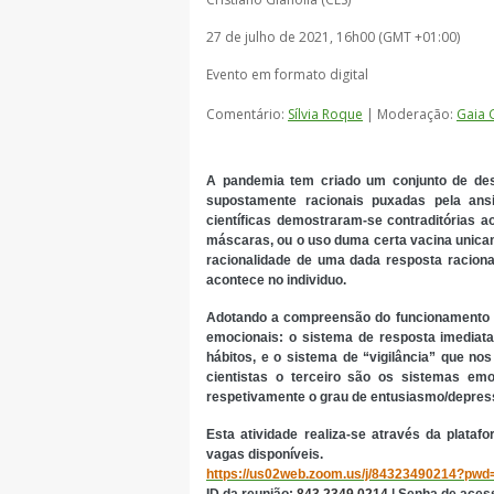
27 de julho de 2021, 16h00 (GMT +01:00)
Evento em formato digital
Comentário:
Sílvia Roque
| Moderação:
Gaia G
A pandemia tem criado um conjunto de des
supostamente racionais puxadas pela an
científicas demostraram-se contraditórias a
máscaras, ou o uso duma certa vacina unica
racionalidade de uma dada resposta raciona
acontece no individuo.
Adotando a compreensão do funcionamento cog
emocionais: o sistema de resposta imediata 
hábitos, e o sistema de “vigilância” que n
cientistas o terceiro são os sistemas em
respetivamente o grau de entusiasmo/depress
Esta atividade realiza-se através da plataf
vagas disponíveis.
https://us02web.zoom.us/j/84323490214?p