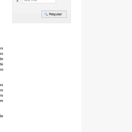
A
es
as
de
 de
mo
as
os
ns
em
de