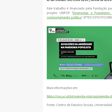
ID da reunião:
843 2349 0214
| Senha de aces
Este trabalho é financiado pela Fundação pa
projeto UNPOP “
Desmontar o Populismo:
comportamento político
” (PTDC/CPOCPO/3850
Mais informações em:
https://ces.uc.pt/pt/agenda-noticias/agenda
Fonte: Centro de Estudos Sociais, Universida