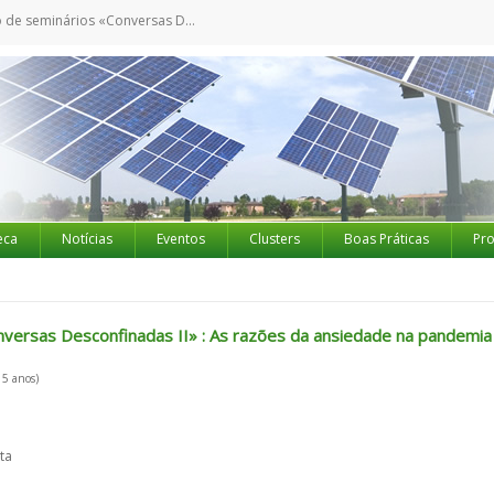
sas Desconfinadas II» : As razões da ansiedade na pandemia populista
eca
Notícias
Eventos
Clusters
Boas Práticas
Pro
onversas Desconfinadas II» : As razões da ansiedade na pandemia
 5 anos)
ta