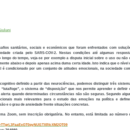
iuliani
afios sanitários, sociais e económicos que foram enfrentados com soluçõ
siedade criada pelo SARS-COV-2.
Nestas condições até algumas respost
o longo do tempo, veja-se por exemplo a disputa inicial sobre o uso ou não 
mente abaixo e depois apenas acima duma certa idade.
Isto indica que o nível
l é condicionado por um conjunto de atitudes emocionais, na sociedade co
nitivo definido a partir das neurociências, podemos distinguir três sistem
“luta/foge”, o sistema de “disposição” que nos permite aprender e definir 
os alerta quando determinadas circunstâncias não são seguras. Segundo algu
ocionais mais relevantes para o estudo das emoções na política e defin
ão e o grau de ansiedade frente situações concretas.
orma Zoom, sem inscrição obrigatória. No entanto, está limitada ao número 
wd=TTgrL3FaaExGT0pyNUI1TXRlcXM2QT09