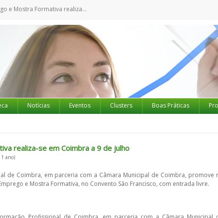
a Formativa realiza-se em Coimbra a 9 de julho
eca
Notícias
Eventos
Clusters
Boas Práticas
Pro
iva realiza-se em Coimbra a 9 de julho
 1 ano)
nal de Coimbra, em parceria com a Câmara Municipal de Coimbra, promove 
e Emprego e Mostra Formativa, no Convento São Francisco, com entrada livre.
Formação Profissional de Coimbra, em parceria com a Câmara Municipal 