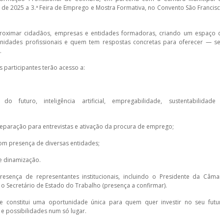
de 2025 a 3.ª Feira de Emprego e Mostra Formativa, no Convento São Francisc
aproximar cidadãos, empresas e entidades formadoras, criando um espaço 
nidades profissionais e quem tem respostas concretas para oferecer — se
.
s participantes terão acesso a:
 futuro, inteligência artificial, empregabilidade, sustentabilidade
reparação para entrevistas e ativação da procura de emprego;
com presença de diversas entidades;
e dinamização.
esença de representantes institucionais, incluindo o Presidente da Câma
e o Secretário de Estado do Trabalho (presença a confirmar).
 constitui uma oportunidade única para quem quer investir no seu futu
 e possibilidades num só lugar.