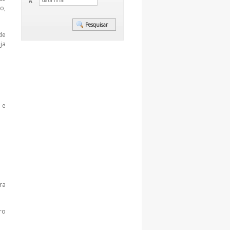
A
o,
de
ja
 e
ra
ro