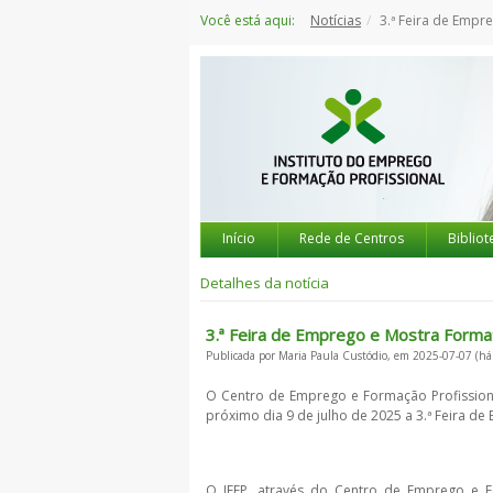
Saltar
Você está aqui:
Notícias
3.ª Feira de Emprego e Mostr
para
o
conteúdo
Início
Rede de Centros
Bibliot
Detalhes da notícia
3.ª Feira de Emprego e Mostra Format
Publicada por Maria Paula Custódio, em 2025-07-07 (há
O Centro de Emprego e Formação Profissio
próximo dia 9 de julho de 2025 a 3.ª Feira d
O IEFP, através do Centro de Emprego e 