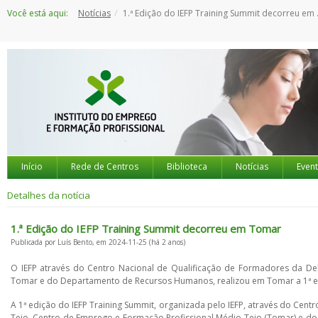
Saltar
Você está aqui:
Notícias
1.ª Edição do IEFP Training Summit decorreu em Tomar
para
o
conteúdo
Início
Rede de Centros
Biblioteca
Notícias
Even
Detalhes da notícia
1.ª Edição do IEFP Training Summit decorreu em Tomar
Publicada por Luís Bento, em 2024-11-25 (há 2 anos)
O IEFP através do Centro Nacional de Qualificação de Formadores da De
Tomar e do Departamento de Recursos Humanos, realizou em Tomar a 1ª ed
A 1ª edição do IEFP Training Summit, organizada pelo IEFP, através do Cen
Tejo, Centro de Emprego e Formação Profissional Médio Tejo (Tomar) e d