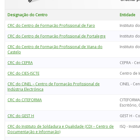
Designação do Centro
Entidade
CRC do Centro de Formação Profissional de Faro
Instituto d
CRC do Centro de Formação Profissional de Portalegre
Instituto d
CRC do Centro de Formação Profissional de Viana do
Instituto d
Castelo
CRC do CEPRA
CEPRA - Ce
CRC do CIES-ISCTE
Centro de I
CRC do CINEL – Centro de Formação Profissional de
CINEL - Cen
Indústria Electrónica
CRC do CITEFORMA
CITEFORMA 
Escritório,
CRC do GEST H
GEST H - C
CRC do Instituto de Soldadura e Qualidade (CDI – Centro de
ISQ - Insti
Documentação e Informação)