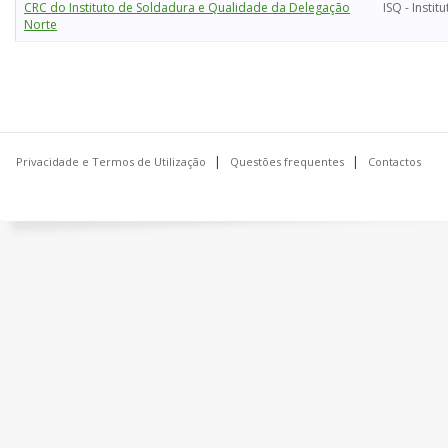
CRC do Instituto de Soldadura e Qualidade da Delegação
ISQ - Insti
Norte
Privacidade e Termos de Utilização
Questões frequentes
Contactos