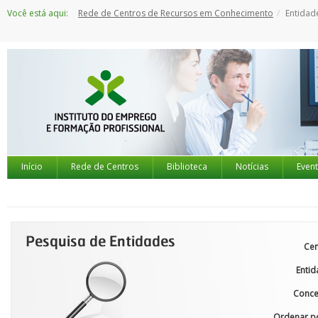
Saltar
Você está aqui:
Rede de Centros de Recursos em Conhecimento
Entidad
para
o
conteúdo
Início
Rede de Centros
Biblioteca
Notícias
Even
Cen
Enti
Conce
Ordenar po