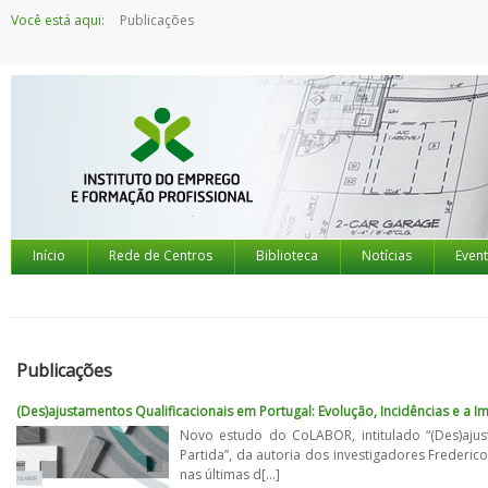
Saltar
Você está aqui:
Publicações
para
o
conteúdo
Início
Rede de Centros
Biblioteca
Notícias
Even
Publicações
(Des)ajustamentos Qualificacionais em Portugal: Evolução, Incidências e a 
Novo estudo do CoLABOR, intitulado “(Des)ajus
Partida”, da autoria dos investigadores Frederi
nas últimas d[...]