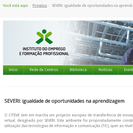
Saltar
Você está aqui:
Projetos
SEVERI: igualdade de oportunidades na aprendizagem
para
o
conteúdo
Início
Rede de Centros
Biblioteca
Notícias
Even
SEVERI: igualdade de oportunidades na aprendizagem
O CITEVE tem em marcha um projecto europeu de transferência de inovaç
virtual, designado por SEVERI. Este ambiente foi propositadamente cons
utilização das tecnologias de informação e comunicação (TIC), quer ao nível 