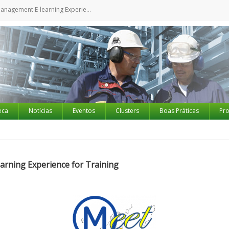
ment E-learning Experience for Training
eca
Notícias
Eventos
Clusters
Boas Práticas
Pro
rning Experience for Training