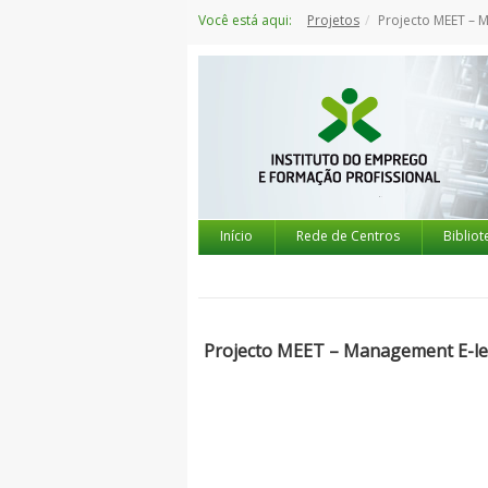
Saltar
Você está aqui:
Projetos
Projecto MEET – Manage
para
o
conteúdo
Início
Rede de Centros
Bibliot
Projecto MEET – Management E-lea