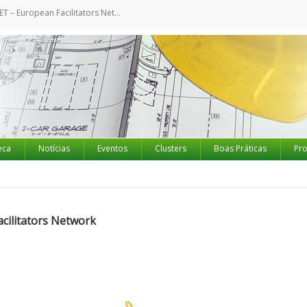
 – European Facilitators Network
eca
Notícias
Eventos
Clusters
Boas Práticas
Pro
cilitators Network