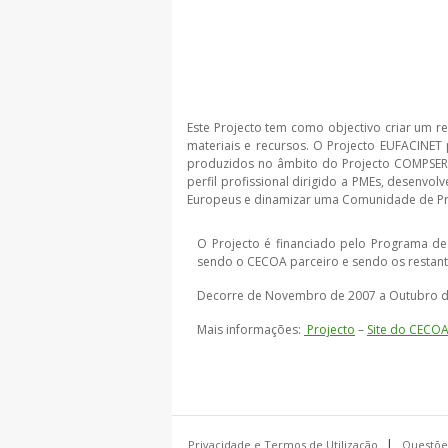
Este Projecto tem como objectivo criar um r
materiais e recursos. O Projecto EUFACINET
produzidos no âmbito do Projecto COMPSERV S
perfil profissional dirigido a PMEs, desenvo
Europeus e dinamizar uma Comunidade de Prát
O Projecto é financiado pelo Programa de
sendo o CECOA parceiro e sendo os restante
Decorre de Novembro de 2007 a Outubro d
Mais informações:
Projecto
–
Site do CECO
Privacidade e Termos de Utilização
Questõe