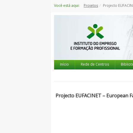
Saltar
Você está aqui:
Projetos
Projecto EUFACINET
para
o
conteúdo
Início
Rede de Centros
Bibliot
Projecto EUFACINET – European Fa