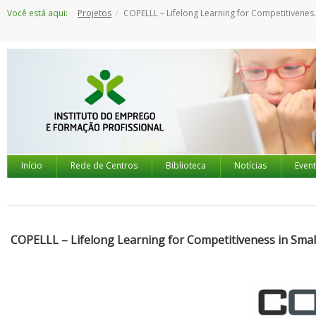
Saltar
Você está aqui:
Projetos
COPELLL – Lifelong Learning for Competitiveness in Small and Medium Enterprises
para
o
conteúdo
Início
Rede de Centros
Biblioteca
Notícias
Even
COPELLL – Lifelong Learning for Competitiveness in Sma