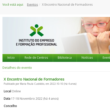
Saltar
Você está aqui:
Eventos
X Encontro Nacional de Formadores
para
o
conteúdo
Início
Rede de Centros
Biblioteca
Notícias
Even
Detalhes do evento
X Encontro Nacional de Formadores
Publicado por Maria Paula Custódio, em 2022-10-10 (há 4 anos)
Local
Online
Data
17-18 Novembro 2022 (há 4 anos)
Concelho