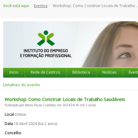
Saltar
Você está aqui:
Eventos
Workshop: Como Construir Locais de Trabalho Saudáveis
para
o
conteúdo
Início
Rede de Centros
Biblioteca
Notícias
Even
Detalhes do evento
Workshop: Como Construir Locais de Trabalho Saudáveis
Publicado por Maria Paula Custódio, em 2024-04-16 (há 2 anos)
Local
Online
Data
18 Abril 2024 (há 2 anos)
Concelho