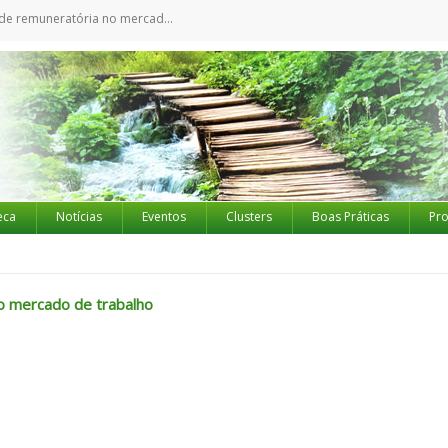
emuneratória no mercado de trabalho
eca
Notícias
Eventos
Clusters
Boas Práticas
Pro
o mercado de trabalho