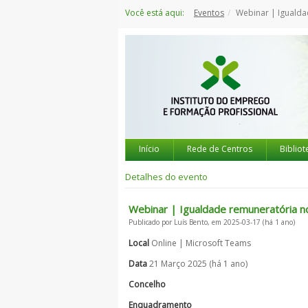
Saltar
Você está aqui:
Eventos
Webinar | Igualdade r
para
o
conteúdo
Início
Rede de Centros
Bibliot
Detalhes do evento
Webinar | Igualdade remuneratória n
Publicado por Luís Bento, em 2025-03-17 (há 1 ano)
Local
Online | Microsoft Teams
Data
21 Março 2025 (há 1 ano)
Concelho
Enquadramento