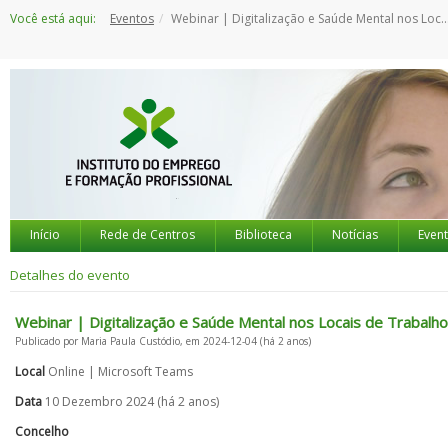
Saltar
Você está aqui:
Eventos
Webinar | Digitalização e Saúde Mental nos Locais de Trabalho
para
o
conteúdo
Início
Rede de Centros
Biblioteca
Notícias
Even
Detalhes do evento
Webinar | Digitalização e Saúde Mental nos Locais de Trabalho
Publicado por Maria Paula Custódio, em 2024-12-04 (há 2 anos)
Local
Online | Microsoft Teams
Data
10 Dezembro 2024 (há 2 anos)
Concelho