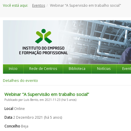
Saltar
Você está aqui:
Eventos
Webinar “A Supervisão em trabalho social"
para
o
conteúdo
Início
Rede de Centros
Biblioteca
Notícias
Even
Detalhes do evento
Webinar “A Supervisão em trabalho social”
Publicado por Luís Bento, em 2021-11-23 (há 5 anos)
Local
Online
Data
2 Dezembro 2021 (há 5 anos)
Concelho
Beja