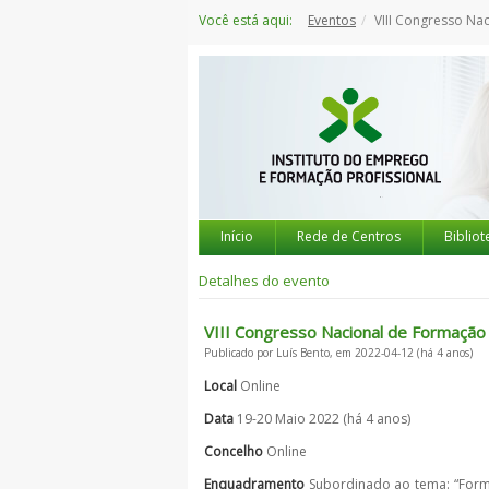
Saltar
Você está aqui:
Eventos
VIII Congresso Na
para
o
conteúdo
Início
Rede de Centros
Bibliot
Detalhes do evento
VIII Congresso Nacional de Formação 
Publicado por Luís Bento, em 2022-04-12 (há 4 anos)
Local
Online
Data
19-20 Maio 2022 (há 4 anos)
Concelho
Online
Enquadramento
Subordinado ao tema: “Format