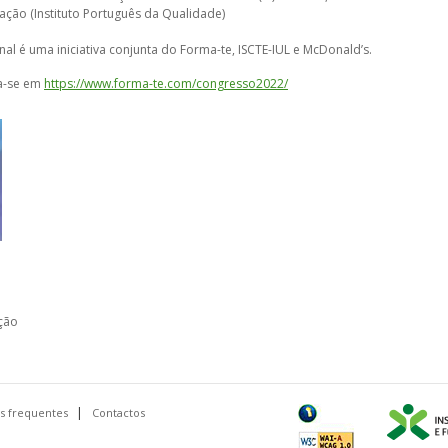
ção (Instituto Português da Qualidade)
l é uma iniciativa conjunta do Forma-te, ISCTE-IUL e McDonald’s.
a-se em
https://www.forma-te.com/congresso2022/
ção
s frequentes
Contactos