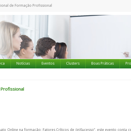
cional de Formação Profissional
eca
Notícias
Eventos
Clusters
Boas Práticas
Pro
Profissional
o Online na formação: Fatores Críticos de (in)Sucesso”, este evento conta c