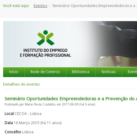
Saltar
Você está aqui:
Eventos
Seminário Oportunidades Empreendedoras e a Prevenção do Assédio Sexual no Trabalho
para
o
conteúdo
Início
Rede de Centros
Biblioteca
Notícias
Even
Detalhes do evento
Seminário Oportunidades Empreendedoras e a Prevenção do A
Publicado por Maria Paula Custódio, em 2017-06-09 (há 9 anos)
Local
CECOA - Lisboa
Data
16 Março 2015 (há 11 anos)
Concelho
Lisboa