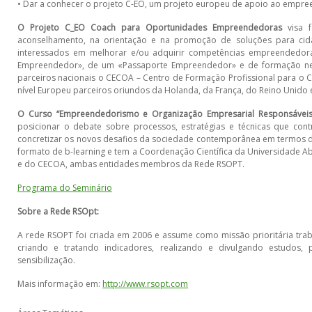
• Dar a conhecer o projeto C-EO, um projeto europeu de apoio ao empr
O Projeto C_EO Coach para Oportunidades Empreendedoras
visa f
aconselhamento, na orientação e na promoção de soluções para cid
interessados em melhorar e/ou adquirir competências empreendedora
Empreendedor», de um «Passaporte Empreendedor» e de formação nes
parceiros nacionais o CECOA – Centro de Formação Profissional para o Co
nível Europeu parceiros oriundos da Holanda, da França, do Reino Unido e 
O Curso “Empreendedorismo e Organização Empresarial Responsáveis
posicionar o debate sobre processos, estratégias e técnicas que co
concretizar os novos desafios da sociedade contemporânea em termos de
formato de b-learning e tem a Coordenação Científica da Universidade 
e do CECOA, ambas entidades membros da Rede RSOPT.
Programa do Seminário
Sobre a Rede RSOpt:
A rede RSOPT foi criada em 2006 e assume como missão prioritária trab
criando e tratando indicadores, realizando e divulgando estudo
sensibilização.
Mais informação em:
http://www.rsopt.com