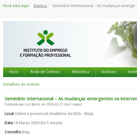
Saltar
Você está aqui:
Eventos
Seminário Internacional – As mudanças emergentes na intervenção social e os desafios da imigração
para
o
conteúdo
Início
Rede de Centros
Biblioteca
Notícias
Even
Detalhes do evento
Seminário Internacional – As mudanças emergentes na interven
Publicado por Luís Bento, em 2026-02-27 (há 5 meses)
Local
Online e presencial (Auditório da EDIA – Beja)
Data
18 Março 2026 (há 5 meses)
Concelho
Beja