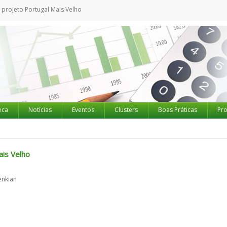
 projeto Portugal Mais Velho
eca
Notícias
Eventos
Clusters
Boas Práticas
Pro
ais Velho
enkian