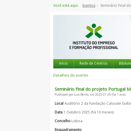
Saltar
Você está aqui:
Eventos
Seminário Final do
para
o
conteúdo
Início
Rede de Centros
Bibliot
Detalhes do evento
Seminário Final do projeto Portugal M
Publicado por Luís Bento, em 2025-07-29 (há 1 ano)
Local
Auditório 2 da Fundação Calouste Gulb
Data
1 Outubro 2025 (há 10 meses)
Concelho
Lisboa
Enquadramento