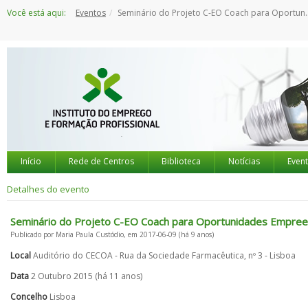
Saltar
Você está aqui:
Eventos
Seminário do Projeto C-EO Coach para Oportunidades Empreendedoras
para
o
conteúdo
Início
Rede de Centros
Biblioteca
Notícias
Even
Detalhes do evento
Seminário do Projeto C-EO Coach para Oportunidades Empre
Publicado por Maria Paula Custódio, em 2017-06-09 (há 9 anos)
Local
Auditório do CECOA - Rua da Sociedade Farmacêutica, nº 3 - Lisboa
Data
2 Outubro 2015 (há 11 anos)
Concelho
Lisboa