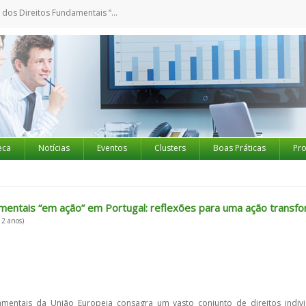
ais “em ação” em Portugal: reflexões para uma ação transformadora
eca
Notícias
Eventos
Clusters
Boas Práticas
Pro
amentais “em ação” em Portugal: reflexões para uma ação transf
 2 anos)
entais da União Europeia consagra um vasto conjunto de direitos individua