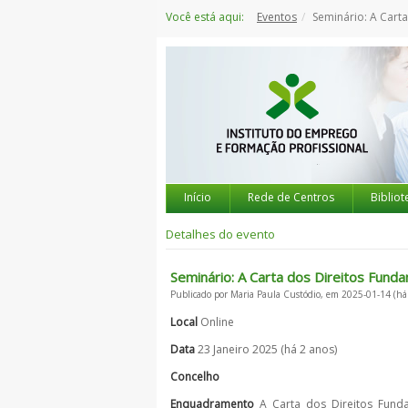
Saltar
Você está aqui:
Eventos
Seminário: A Carta dos Direitos Fundament
para
o
conteúdo
Início
Rede de Centros
Bibliot
Detalhes do evento
Seminário: A Carta dos Direitos Fund
Publicado por Maria Paula Custódio, em 2025-01-14 (há
Local
Online
Data
23 Janeiro 2025 (há 2 anos)
Concelho
Enquadramento
A Carta dos Direitos Fundam