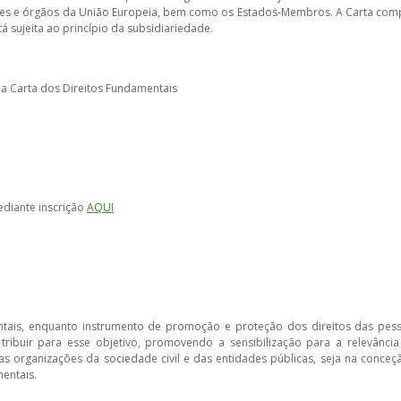
ições e órgãos da União Europeia, bem como os Estados-Membros. A Carta comp
á sujeita ao princípio da subsidiariedade.
da Carta dos Direitos Fundamentais
ediante inscrição
AQUI
ntais, enquanto instrumento de promoção e proteção dos direitos das pes
ntribuir para esse objetivo, promovendo a sensibilização para a relevânc
as organizações da sociedade civil e das entidades públicas, seja na conceç
mentais.