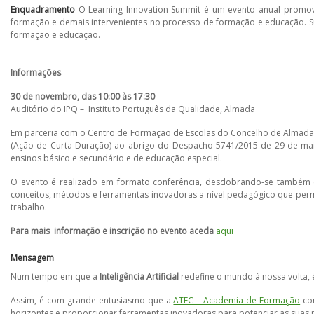
Enquadramento
O Learning Innovation Summit é um evento anual promov
formação e demais intervenientes no processo de formação e educação. S
formação e educação.
Informações
30 de novembro, das 10:00 às 17:30
Auditório do IPQ – Instituto Português da Qualidade, Almada
Em parceria com o Centro de Formação de Escolas do Concelho de Almada 
(Ação de Curta Duração) ao abrigo do Despacho 5741/2015 de 29 de maio
ensinos básico e secundário e de educação especial.
O evento é realizado em formato conferência, desdobrando-se também em
conceitos, métodos e ferramentas inovadoras a nível pedagógico que permi
trabalho.
Para mais informação e inscrição no evento aceda
aqui
Mensagem
Num tempo em que a
Inteligência Artificial
redefine o mundo à nossa volta, 
Assim, é com grande entusiasmo que a
ATEC – Academia de Formação
con
horizontes e proporcionar ferramentas inovadoras para potenciar as suas 