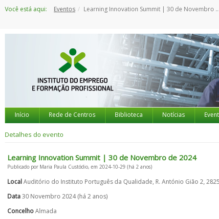
Saltar
Você está aqui:
Eventos
Learning Innovation Summit | 30 de Novembro de 2024
para
o
conteúdo
Início
Rede de Centros
Biblioteca
Notícias
Even
Detalhes do evento
Learning Innovation Summit | 30 de Novembro de 2024
Publicado por Maria Paula Custódio, em 2024-10-29 (há 2 anos)
Local
Auditório do Instituto Português da Qualidade, R. António Gião 2, 282
Data
30 Novembro 2024 (há 2 anos)
Concelho
Almada