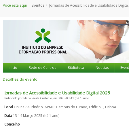
Saltar
Você está aqui:
Eventos
Jornadas de Acessibilidade e Usabilidade Digital 2025
para
o
conteúdo
Início
Rede de Centros
Biblioteca
Notícias
Even
Detalhes do evento
Jornadas de Acessibilidade e Usabilidade Digital 2025
Publicado por Maria Paula Custódio, em 2025-03-11 (há 1 ano)
Local
Online / Auditório IAPMEI: Campus do Lumiar, Edifício L, Lisboa
Data
13-14 Março 2025 (há 1 ano)
Concelho