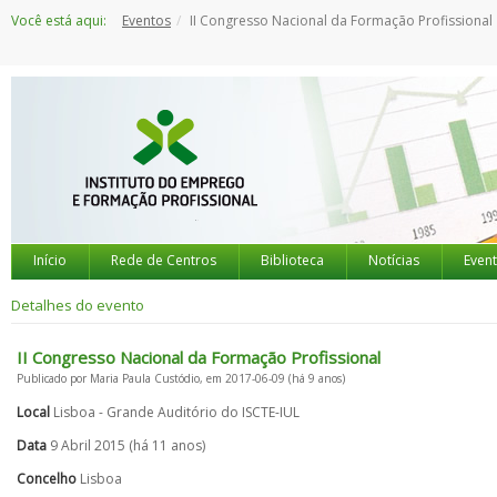
Saltar
Você está aqui:
Eventos
II Congresso Nacional da Formação Profissional
para
o
conteúdo
Início
Rede de Centros
Biblioteca
Notícias
Even
Detalhes do evento
II Congresso Nacional da Formação Profissional
Publicado por Maria Paula Custódio, em 2017-06-09 (há 9 anos)
Local
Lisboa - Grande Auditório do ISCTE-IUL
Data
9 Abril 2015 (há 11 anos)
Concelho
Lisboa