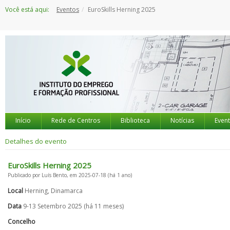
Saltar
Você está aqui:
Eventos
EuroSkills Herning 2025
para
o
conteúdo
Início
Rede de Centros
Biblioteca
Notícias
Even
Detalhes do evento
EuroSkills Herning 2025
Publicado por Luís Bento, em 2025-07-18 (há 1 ano)
Local
Herning, Dinamarca
Data
9-13 Setembro 2025 (há 11 meses)
Concelho