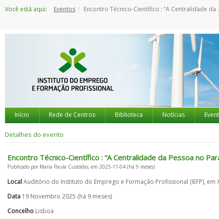
Saltar
Você está aqui:
Eventos
Encontro Técnico-Científico : “A Centralidade da Pessoa no Paradigma dos Direitos Humanos”
para
o
conteúdo
Início
Rede de Centros
Biblioteca
Notícias
Even
Detalhes do evento
Encontro Técnico-Científico : “A Centralidade da Pessoa no P
Publicado por Maria Paula Custódio, em 2025-11-04 (há 9 meses)
Local
Auditório do Instituto do Emprego e Formação Profissional (IEFP), em
Data
19 Novembro 2025 (há 9 meses)
Concelho
Lisboa