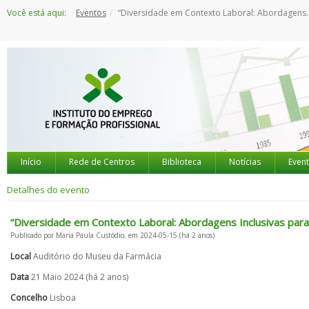
Saltar
Você está aqui:
Eventos
“Diversidade em Contexto Laboral: Abordagens Inclusivas para a Integração de Pessoas Migrantes”
para
o
conteúdo
Início
Rede de Centros
Biblioteca
Notícias
Even
Detalhes do evento
“Diversidade em Contexto Laboral: Abordagens Inclusivas par
Publicado por Maria Paula Custódio, em 2024-05-15 (há 2 anos)
Local
Auditório do Museu da Farmácia
Data
21 Maio 2024 (há 2 anos)
Concelho
Lisboa