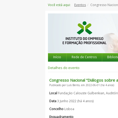
Saltar
Você está aqui:
Eventos
Congresso Naciona
para
o
conteúdo
Início
Rede de Centros
Bibliot
Detalhes do evento
Congresso Nacional “Diálogos sobre 
Publicado por Luís Bento, em 2022-06-01 (há 4 anos)
Local
Fundação Calouste Gulbenkian, Auditóri
Data
3 Junho 2022 (há 4 anos)
Concelho
Lisboa
Enquadramento