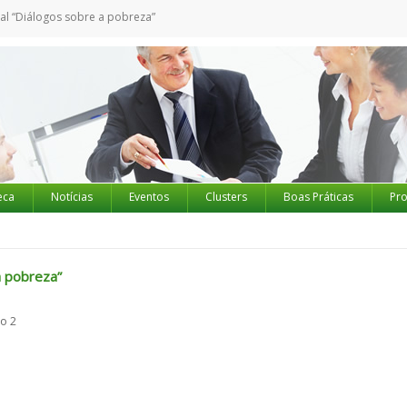
l “Diálogos sobre a pobreza”
eca
Notícias
Eventos
Clusters
Boas Práticas
Pro
a pobreza”
o 2