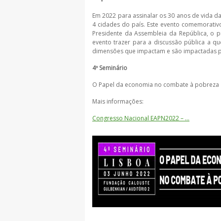
Em 2022 para assinalar os 30 anos de vida d
4 cidades do país. Este evento comemorativo
Presidente da Assembleia da República, o pr
evento trazer para a discussão pública a qu
dimensões que impactam e são impactadas p
4º Seminário
O Papel da economia no combate à pobreza
Mais informações:
Congresso Nacional EAPN2022 – …