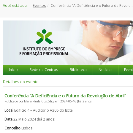
Saltar
Você está aqui:
Eventos
Conferência “A Deficiência e o Futuro da Revolução de Abril”
para
o
conteúdo
Início
Rede de Centros
Biblioteca
Notícias
Even
Detalhes do evento
Conferência “A Deficiência e o Futuro da Revolução de Abril”
Publicado por Maria Paula Custódio, em 2024-05-16 (há 2 anos)
Local
Edifício 4 – Auditório A306 do Iscte
Data
22 Maio 2024 (há 2 anos)
Concelho
Lisboa