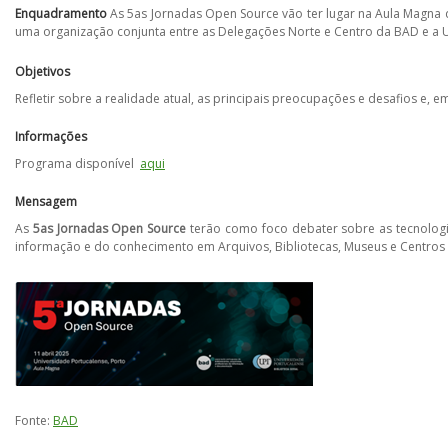
Enquadramento
As 5as Jornadas Open Source vão ter lugar na Aula Magna da
uma organização conjunta entre as Delegações Norte e Centro da BAD e a U
Objetivos
Refletir sobre a realidade atual, as principais preocupações e desafios e, e
Informações
Programa disponível
aqui
Mensagem
As
5as Jornadas Open Source
terão como foco debater sobre as tecnologia
informação e do conhecimento em Arquivos, Bibliotecas, Museus e Centro
Fonte:
BAD