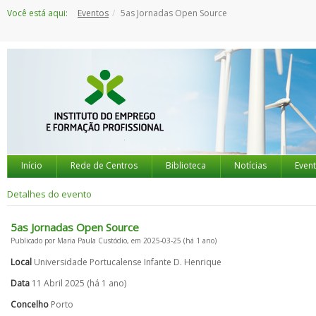
Saltar
Você está aqui:
Eventos
5as Jornadas Open Source
para
o
conteúdo
Início
Rede de Centros
Biblioteca
Notícias
Even
Detalhes do evento
5as Jornadas Open Source
Publicado por Maria Paula Custódio, em 2025-03-25 (há 1 ano)
Local
Universidade Portucalense Infante D. Henrique
Data
11 Abril 2025 (há 1 ano)
Concelho
Porto