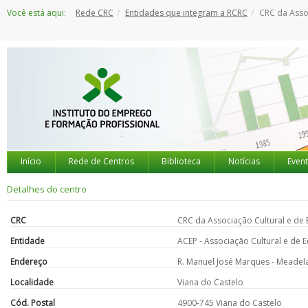
Saltar
Você está aqui:
Rede CRC
Entidades que integram a RCRC
CRC da Assoc
para
o
conteúdo
Início
Rede de Centros
Biblioteca
Notícias
Even
Detalhes do centro
CRC
CRC da Associação Cultural e de
Entidade
ACEP - Associação Cultural e de 
Endereço
R. Manuel José Marques - Meadel
Localidade
Viana do Castelo
Cód. Postal
4900-745 Viana do Castelo