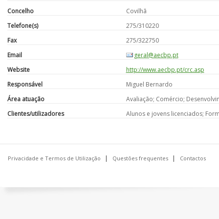
Concelho
Covilhã
Telefone(s)
275/310220
Fax
275/322750
Email
geral@aecbp.pt
Website
http://www.aecbp.pt/crc.asp
Responsável
Miguel Bernardo
Área atuação
Avaliação; Comércio; Desenvolvi
Clientes/utilizadores
Alunos e jovens licenciados; For
Privacidade e Termos de Utilização
Questões frequentes
Contactos