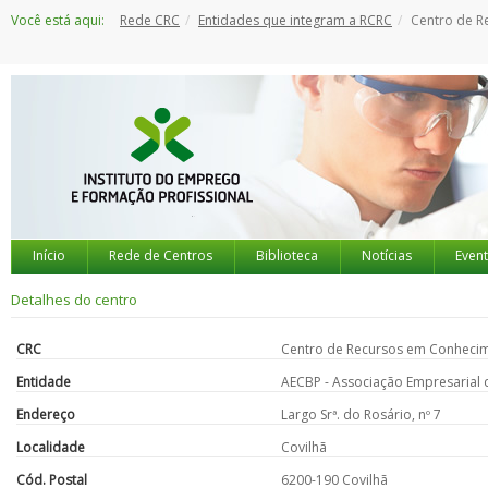
Saltar
Você está aqui:
Rede CRC
Entidades que integram a RCRC
Centro de R
para
o
conteúdo
Início
Rede de Centros
Biblioteca
Notícias
Even
Detalhes do centro
CRC
Centro de Recursos em Conhecim
Entidade
AECBP - Associação Empresarial 
Endereço
Largo Srª. do Rosário, nº 7
Localidade
Covilhã
Cód. Postal
6200-190 Covilhã