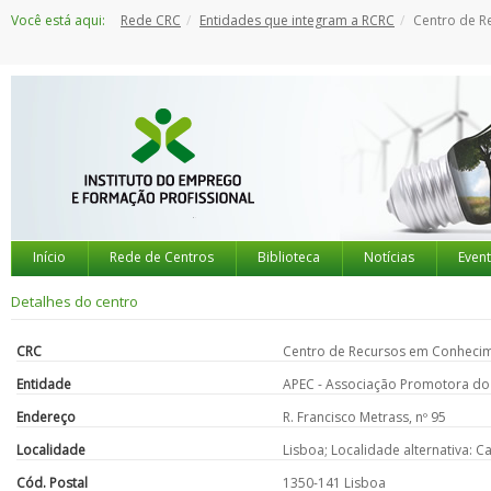
Saltar
Você está aqui:
Rede CRC
Entidades que integram a RCRC
Centro de R
para
o
conteúdo
Início
Rede de Centros
Biblioteca
Notícias
Even
Detalhes do centro
CRC
Centro de Recursos em Conheci
Entidade
APEC - Associação Promotora do
Endereço
R. Francisco Metrass, nº 95
Localidade
Lisboa; Localidade alternativa:
Cód. Postal
1350-141 Lisboa