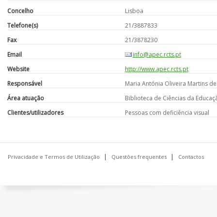
Concelho
Lisboa
Telefone(s)
21/3887833
Fax
21/3878230
Email
info@apec.rcts.pt
Website
http://www.apec.rcts.pt
Responsável
Maria Antónia Oliveira Martins d
Área atuação
Biblioteca de Ciências da Educaç
Clientes/utilizadores
Pessoas com deficiência visual
Privacidade e Termos de Utilização
Questões frequentes
Contactos