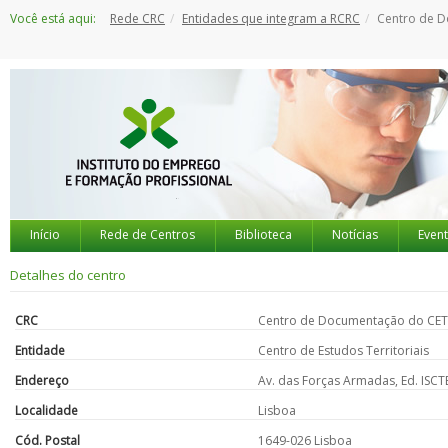
Saltar
Você está aqui:
Rede CRC
Entidades que integram a RCRC
Centro de 
para
o
conteúdo
Início
Rede de Centros
Biblioteca
Notícias
Even
Detalhes do centro
CRC
Centro de Documentação do CET
Entidade
Centro de Estudos Territoriais
Endereço
Av. das Forças Armadas, Ed. ISCT
Localidade
Lisboa
Cód. Postal
1649-026 Lisboa