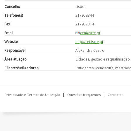
Concelho
Lisboa
Telefone(s)
217958344
Fax
217957314
Email
cet@iscte.pt
Website
http://cet.iscte.pt
Responsável
Alexandra Castro
Área atuação
Cidades, gestão e requalificação 
Clientes/utilizadores
Estudantes licenciatura, mestrad
Privacidade e Termos de Utilização
Questões frequentes
Contactos