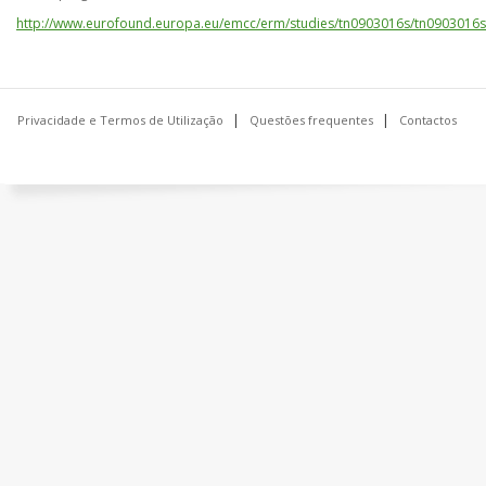
http://www.eurofound.europa.eu/emcc/erm/studies/tn0903016s/tn0903016s
Privacidade e Termos de Utilização
Questões frequentes
Contactos