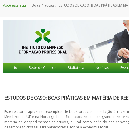
Saltar
Você está aqui:
Boas Práticas
ESTUDOS DE CASO: BOAS PRÁTICAS EM MATÉRIA DE REESTRUTURAÇÕES NAS 
para
o
conteúdo
Início
Rede de Centros
Biblioteca
Notícias
Even
ESTUDOS DE CASO: BOAS PRÁTICAS EM MATÉRIA DE R
Este relatório apresenta exemplos de boas práticas em relação à reest
Membros da UE e na Noruega. Identifica casos em que as grandes empresa
matéria de despedimentos colectivos, ou, tal como definido nas convenç
desemprego dos seus trabalhadores e sobre a economia local.