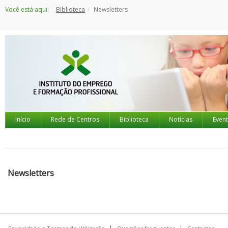
Saltar
Você está aqui:
Biblioteca
Newsletters
para
o
conteúdo
Início
Rede de Centros
Biblioteca
Notícias
Even
Newsletters